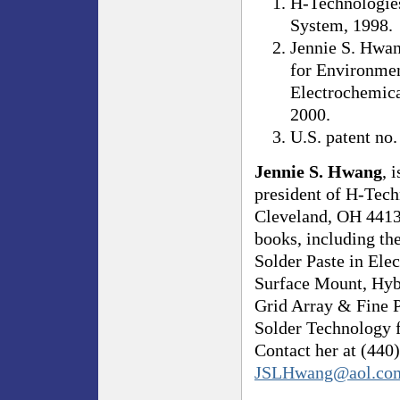
H-Technologies
System, 1998.
Jennie S. Hwan
for Environmen
Electrochemical
2000.
U.S. patent no.
Jennie S. Hwang
, 
president of H-Tec
Cleveland, OH 44139
books, including th
Solder Paste in Ele
Surface Mount, Hyb
Grid Array & Fine P
Solder Technology 
Contact her at (440
JSLHwang@aol.co