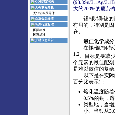
(93.3Sn/3.1Ag
COB邦定相关
无铅制程专栏
大约200%的疲劳
无铅辅料及元件
锡/银/铜/铋的
企业会员介绍
有用的，特别是因
相关行业标准
国际标准
在。
国家标准
招聘信息公告
最佳化学成分
在锡/银/铜/铋
1,2
。目标是要减
个元素的最佳配剂
是难以致信的复杂
以下是在实际配
百分比表示)：
熔化温度随着
0.5%的铜
类型地，当增
小。当银从3.