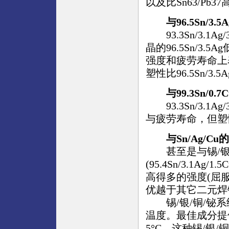
以及比Sn63/Pb
与96.5Sn/3.
93.3Sn/3.1Ag/
晶的96.5Sn/3
强度和疲劳寿命上
塑性比96.5Sn/3
与99.3Sn/0.
93.3Sn/3.1Ag/
与疲劳寿命，但塑性较
与Sn/Ag/Cu
甚至是与锡/银
(95.4Sn/3.1Ag/1
高得多的强度(屈
优越于其它二元焊
锡/银/铜/铋系
温度。最佳成分提供比
5°C。这种锡/银