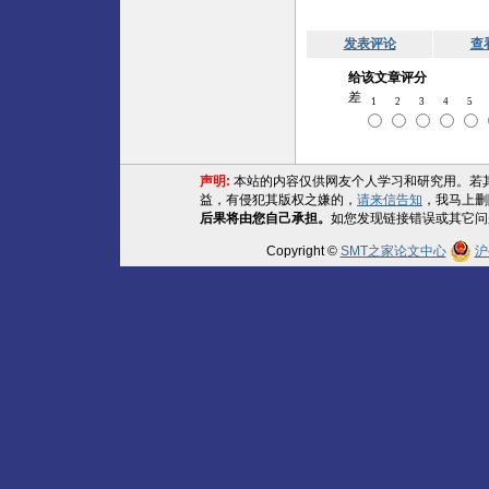
发表评论
查
给该文章评分
差
1
2
3
4
5
声明:
本站的内容仅供网友个人学习和研究用。若
益，有侵犯其版权之嫌的，
请来信告知
，我马上删
后果将由您自己承担。
如您发现链接错误或其它问
Copyright ©
SMT之家论文中心
沪