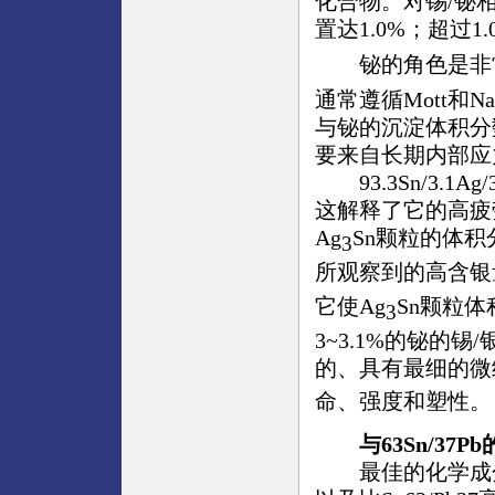
化合物。对锡/铋
置达1.0%；超过
铋的角色是非常
通常遵循Mott和Na
与铋的沉淀体积分
要来自长期内部应
93.3Sn/3.1A
这解释了它的高疲
Ag
Sn颗粒的体
3
所观察到的高含银
它使Ag
Sn颗粒体
3
3~3.1%的铋的锡
的、具有最细的微
命、强度和塑性。
与63Sn/37P
最佳的化学成分(93.