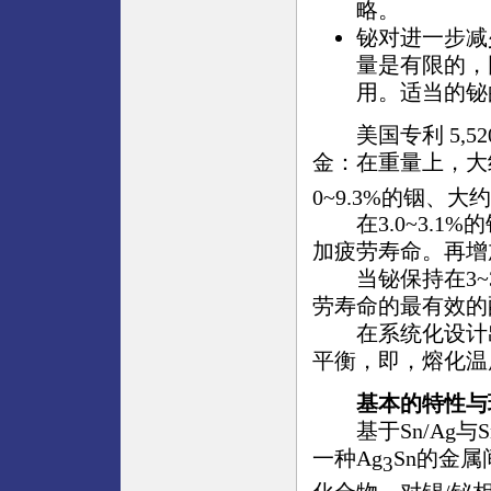
略。
铋对进一步减
量是有限的，
用。适当的铋的
美国专利 5,520
金：在重量上，大约8
0~9.3%的铟、大
在3.0~3.1%的
加疲劳寿命。再增
当铋保持在3~3.
劳寿命的最有效的
在系统化设计出
平衡，即，熔化温
基本的特性与
基于Sn/Ag与S
一种Ag
Sn的金
3