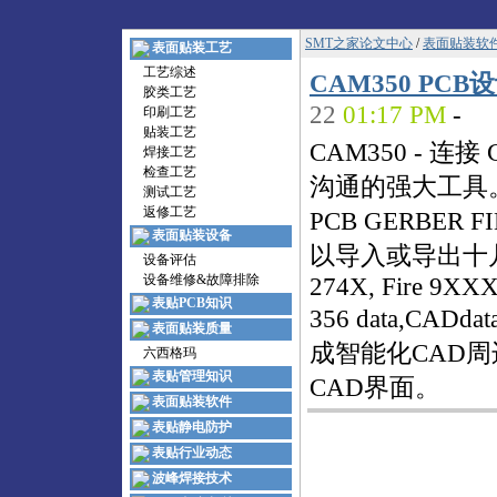
SMT之家论文中心
/
表面贴装软
表面贴装工艺
工艺综述
CAM350 P
胶类工艺
22
01:17 PM
-
印刷工艺
贴装工艺
CAM350 - 
焊接工艺
检查工艺
沟通的强大工具
测试工艺
返修工艺
PCB GERBE
表面贴装设备
以导入或导出十几种数
设备评估
设备维修&故障排除
274X, Fire 9XXX
表贴PCB知识
356 data,CADd
表面贴装质量
成智能化CAD
六西格玛
表贴管理知识
CAD界面。
表面贴装软件
表贴静电防护
表贴行业动态
波峰焊接技术